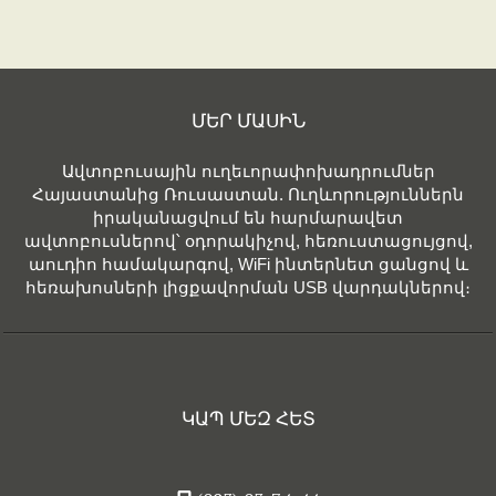
ՄԵՐ ՄԱՍԻՆ
Ավտոբուսային ուղեւորափոխադրումներ
Հայաստանից Ռուսաստան. Ուղևորություններն
իրականացվում են հարմարավետ
ավտոբուսներով՝ օդորակիչով, հեռուստացույցով,
աուդիո համակարգով, WiFi ինտերնետ ցանցով և
հեռախոսների լիցքավորման USB վարդակներով։
ԿԱՊ ՄԵԶ ՀԵՏ