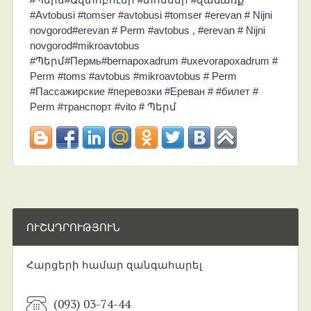
#Avtobusi #tomser #avtobusi #tomser #erevan # Nijni
novgorod#erevan # Perm #avtobus , #erevan # Nijni
novgorod#mikroavtobus
#Պերմ#Пермь#bernapoxadrum #uxevorapoxadrum #
Perm #toms #avtobus #mikroavtobus # Perm
#Пассажирские #перевозки #Ереван # #билет #
Perm #транспорт #vito # Պերմ
ՈՒՇԱԴՐՈՒԹՅՈՒՆ
Հարցերի համար զանգահարել
(093) 03-74-44