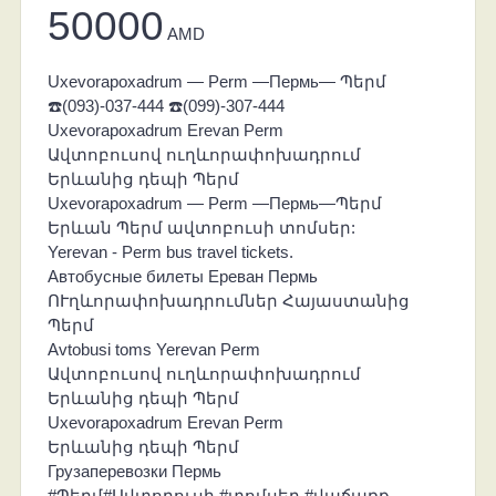
50000
AMD
Uxevorapoxadrum — Perm —Пермь— Պերմ
☎️(093)-037-444 ☎️(099)-307-444
Uxevorapoxadrum Erevan Perm
Ավտոբուսով ուղևորափոխադրում
Երևանից դեպի Պերմ
Uxevorapoxadrum — Perm —Пермь—Պերմ
Երևան Պերմ ավտոբուսի տոմսեր:
Yerevan - Perm bus travel tickets.
Автобусные билеты Ереван Пермь
ՈՒղևորափոխադրումներ Հայաստանից
Պերմ
Avtobusi toms Yerevan Perm
Ավտոբուսով ուղևորափոխադրում
Երևանից դեպի Պերմ
Uxevorapoxadrum Erevan Perm
Երևանից դեպի Պերմ
Грузаперевозки Пермь
#Պերմ#Ավտոբուսի #տոմսեր #վաճառք