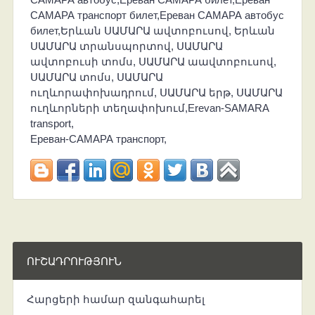
САМАРА транспорт билет,Ереван САМАРА автобус
билет,Երևան ՍԱՄԱՐԱ ավտոբուսով, Երևան
ՍԱՄԱՐԱ տրանսպորտով, ՍԱՄԱՐԱ
ավտոբուսի տոմս, ՍԱՄԱՐԱ աավտոբուսով,
ՍԱՄԱՐԱ տոմս, ՍԱՄԱՐԱ
ուղևորափոխադրում, ՍԱՄԱՐԱ երթ, ՍԱՄԱՐԱ
ուղևորների տեղափոխում,Erevan-SAMARA
transport,
Ереван-САМАРА транспорт,
ՈՒՇԱԴՐՈՒԹՅՈՒՆ
Հարցերի համար զանգահարել