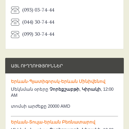
(093) 03-74-44
(044) 30-74-44
(099) 30-74-44
ԱՅԼ ՈՒՂՂՈՒԹՅՈՒՆՆԵՐ
Երևան-Պյատիգորսկ-Երևան Մինիվենով
Մեկնման օրերը
Չորեքշաբթի
,
Կիրակի
, 12:00
AM
տոմսի արժեքը 20000 AMD
Երևան-Տուլա-Երևան Բեռնատարով