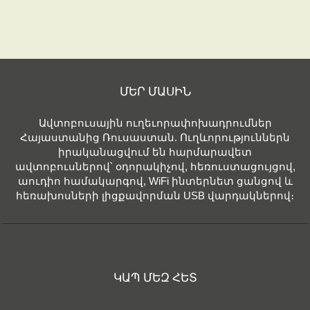
ՄԵՐ ՄԱՍԻՆ
Ավտոբուսային ուղեւորափոխադրումներ
Հայաստանից Ռուսաստան. Ուղևորություններն
իրականացվում են հարմարավետ
ավտոբուսներով՝ օդորակիչով, հեռուստացույցով,
աուդիո համակարգով, WiFi ինտերնետ ցանցով և
հեռախոսների լիցքավորման USB վարդակներով։
ԿԱՊ ՄԵԶ ՀԵՏ