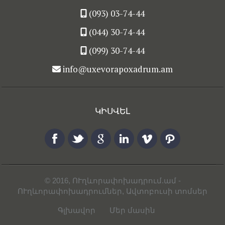
(093) 03-74-44
(044) 30-74-44
(099) 30-74-44
info@uxevorapoxadrum.am
ԿԻՍՎԵԼ
© 2016,
ՈՒղևորափոխադրում.ամ
-
ՈՒղևորափոխադրումներ, Ավտոբուսի տոմսեր
Գլխավոր
Մեր մասին