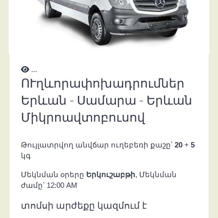
...
ՈՒղևորափոխադրումներ
Երևան - Սամարա - Երևան
Միկրոավտոբուսով
Թույլատրվող անվճար ուղեբեռի քաշը՝
20
+
5
կգ
Մեկնման օրերը
Երկուշաբթի
, Մեկնման
ժամը՝ 12:00 AM
տոմսի արժեքը կազմում է