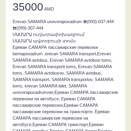
35000
AMD
Erevan SAMARA uxevorapoxadrum ☎️(093)-037-444
☎️(099)-307-444
ՍԱՄԱՐԱ ուղևորափոխադրում
ՍԱՄԱՐԱ ավտոբուսի տոմս
Ереван САМАРА пассажирские перевозки
bernapoxadrum ,erevan SAMARA transport,Erevan
SAMARA avtobus, Erevan SAMARA avtobusi toms,
Erevan SAMARA transporti toms, Erevan-SAMARA
toms, SAMARA avtobusov, SAMARA avtobus,
SAMARA transport, SAMARA transportov, SAMARA
toms, erevan SAMARA bilet, SAMARA
uxevorapoxadrumner,Ереван САМАРА пассажирские
перевозки на автобусе, Ереван САМАРА
пассажирские перевозки,Ереван САМАРА
пассажирские перевозки на транспорте, Ереван
САМАРА пассажирские перевозки на
автобусе,Ереван САМАРА транспорт,Ереван
САМАРА автобус,Ереван САМАРА билет,Ереван