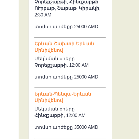
Չորեքշաբթի
,
Հինգշաբթի
,
ՈՒրբաթ
,
Շաբաթ
,
Կիրակի
,
2:30 AM
տոմսի արժեքը 25000 AMD
Երևան-Շախտի-Երևան
Մինիվենով
Մեկնման օրերը
Չորեքշաբթի
, 12:00 AM
տոմսի արժեքը 25000 AMD
Երևան-Պենզա-Երևան
Մինիվենով
Մեկնման օրերը
Հինգշաբթի
, 12:00 AM
տոմսի արժեքը 35000 AMD