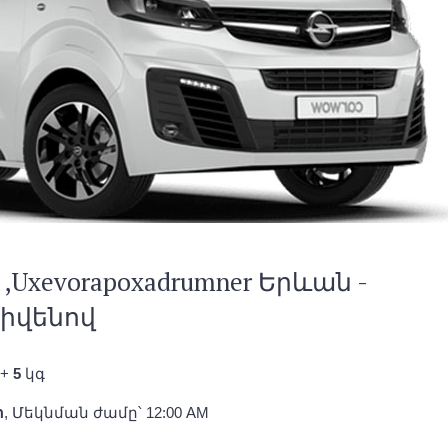
xevorapoxadrumner Երևան -
իվենով
+
5
կգ
ի
, Մեկնման ժամը՝ 12:00 AM