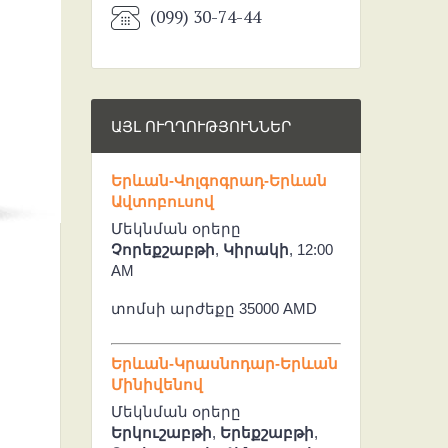
(099) 30-74-44
ԱՅԼ ՈՒՂՂՈՒԹՅՈՒՆՆԵՐ
Երևան-Վոլգոգրադ-Երևան
Ավտոբուսով
Մեկնման օրերը
Չորեքշաբթի
,
Կիրակի
, 12:00
AM
տոմսի արժեքը 35000 AMD
Երևան-Կրասնոդար-Երևան
Մինիվենով
Մեկնման օրերը
Երկուշաբթի
,
Երեքշաբթի
,