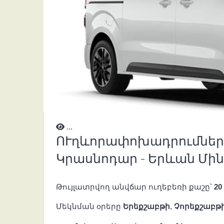
...
ՈՒղևորափոխադրումներ ,U
Կրասնոդար - Երևան Մին
Թույլատրվող անվճար ուղեբեռի քաշը՝
20
Մեկնման օրերը
Երեքշաբթի
,
Չորեքշաբթ