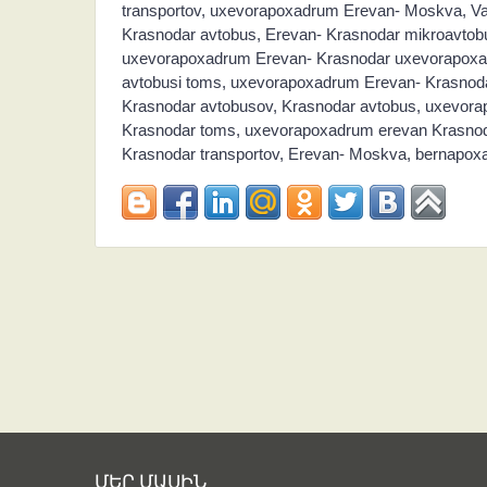
transportov, uxevorapoxadrum Erevan- Moskva, Van
Krasnodar avtobus, Erevan- Krasnodar mikroavtob
uxevorapoxadrum Erevan- Krasnodar uxevorapoxa
avtobusi toms, uxevorapoxadrum Erevan- Krasnoda
Krasnodar avtobusov, Krasnodar avtobus, uxevora
Krasnodar toms, uxevorapoxadrum erevan Krasnod
Krasnodar transportov, Erevan- Moskva, bernapo
ՄԵՐ ՄԱՍԻՆ