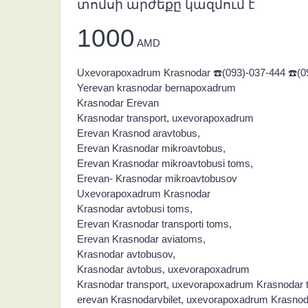
տոմսի արժեքը կազմում է
1000
AMD
Uxevorapoxadrum Krasnodar ☎️(093)-037-444 ☎️(0
Yerevan krasnodar bernapoxadrum
Krasnodar Erevan
Krasnodar transport, uxevorapoxadrum
Erevan Krasnod aravtobus,
Erevan Krasnodar mikroavtobus,
Erevan Krasnodar mikroavtobusi toms,
Erevan- Krasnodar mikroavtobusov
Uxevorapoxadrum Krasnodar
Krasnodar avtobusi toms,
Erevan Krasnodar transporti toms,
Erevan Krasnodar aviatoms,
Krasnodar avtobusov,
Krasnodar avtobus, uxevorapoxadrum
Krasnodar transport, uxevorapoxadrum Krasnodar
erevan Krasnodarvbilet, uxevorapoxadrum Krasno