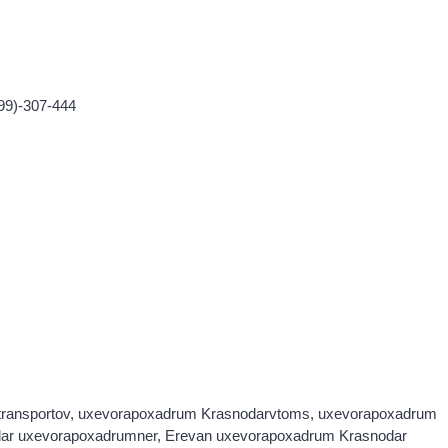
99)-307-444
 transportov, uxevorapoxadrum Krasnodarvtoms, uxevorapoxadrum
dar uxevorapoxadrumner, Erevan uxevorapoxadrum Krasnodar