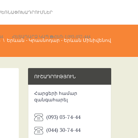
ԲԵՌՆԱՓՈԽԱԴՐՈՒՄՆԵՐ
4
ՀԵՏԱԴԱՐՁ ԿԱՊ ☎️ՀԵՌ: I 093-037-444
ր
Երևան - Կրասնոդար - Երևան Մինիվենով
ՈՒՇԱԴՐՈՒԹՅՈՒՆ
Հարցերի համար
զանգահարել
(093) 03-74-44
(044) 30-74-44