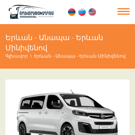
Երևան - Անապա - Երևան
Մինիվենով
Գլխավոր
Երևան - Անապա - Երևան Մինիվենով