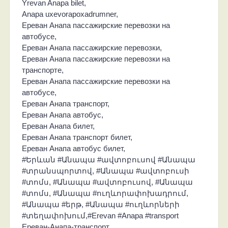
Yrevan Anapa bilet,
Anapa uxevorapoxadrumner,
Ереван Анапа пассажирские перевозки на
автобусе,
Ереван Анапа пассажирские перевозки,
Ереван Анапа пассажирские перевозки на
транспорте,
Ереван Анапа пассажирские перевозки на
автобусе,
Ереван Анапа транспорт,
Ереван Анапа автобус,
Ереван Анапа билет,
Ереван Анапа транспорт билет,
Ереван Анапа автобус билет,
#Երևան #Անապա #ավտոբուսով #Անապա
#տրանսպորտով, #Անապա #ավտոբուսի
#տոմս, #Անապա #ավտոբուսով, #Անապա
#տոմս, #Անապա #ուղևորափոխադրում,
#Անապա #երթ, #Անապա #ուղևորների
#տեղափոխում,#Erevan #Anapa #transport
Ереван-Анапа-транспорт,