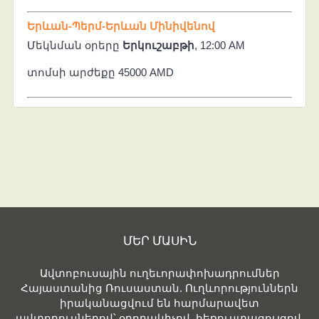
Երևան-Պերմ-Երևան Մինիվենով
Մեկնման օրերը
Երկուշաբթի
, 12:00 AM
տոմսի արժեքը 45000 AMD
ՄԵՐ ՄԱՍԻՆ
Ավտոբուսային ուղեւորափոխադրումներ
Հայաստանից Ռուսաստան. Ուղևորություններն
իրականացվում են հարմարավետ
ավտոբուսներով՝ օդորակիչով, հեռուստացույցով,