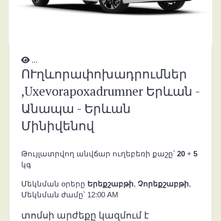
...
ՈՒղևորափոխադրումներ
,Uxevorapoxadrumner Երևան -
Անապա - Երևան
Մինիվենով
Թույլատրվող անվճար ուղեբեռի քաշը՝
20
+
5
կգ
Մեկնման օրերը
Երեքշաբթի
,
Չորեքշաբթի
,
Մեկնման ժամը՝ 12:00 AM
տոմսի արժեքը կազմում է