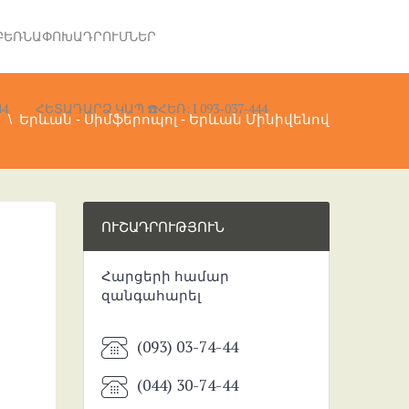
ԲԵՌՆԱՓՈԽԱԴՐՈՒՄՆԵՐ
4
ՀԵՏԱԴԱՐՁ ԿԱՊ ☎️ՀԵՌ: I 093-037-444
ր
Երևան - Սիմֆերոպոլ - Երևան Մինիվենով
ՈՒՇԱԴՐՈՒԹՅՈՒՆ
Հարցերի համար
զանգահարել
(093) 03-74-44
(044) 30-74-44