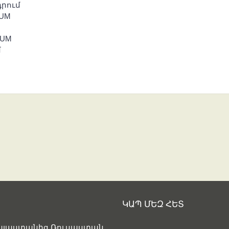
դրում
RUM
RUM
մ
ԿԱՊ ՄԵԶ ՀԵՏ
Հայաստանից Ռուսաստան.