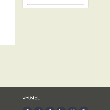
ԿԻՍՎԵԼ