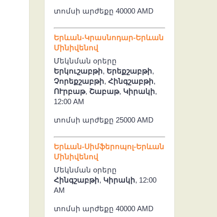
տոմսի արժեքը 40000 AMD
Երևան-Կրասնոդար-Երևան
Մինիվենով
Մեկնման օրերը
Երկուշաբթի
,
Երեքշաբթի
,
Չորեքշաբթի
,
Հինգշաբթի
,
ՈՒրբաթ
,
Շաբաթ
,
Կիրակի
,
12:00 AM
տոմսի արժեքը 25000 AMD
Երևան-Սիմֆերոպոլ-Երևան
Մինիվենով
Մեկնման օրերը
Հինգշաբթի
,
Կիրակի
, 12:00
AM
տոմսի արժեքը 40000 AMD