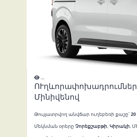
...
ՈՒղևորափոխադրումներ 
Մինիվենով
Թույլատրվող անվճար ուղեբեռի քաշը՝
20
Մեկնման օրերը
Չորեքշաբթի
,
Կիրակի
, 