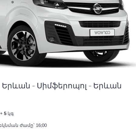
Երևան - Սիմֆերոպոլ - Երևան
+
5
կգ
Մեկնման ժամը՝ 16;00