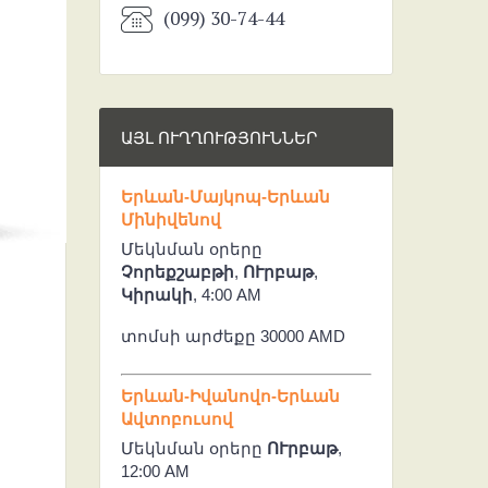
(099) 30-74-44
ԱՅԼ ՈՒՂՂՈՒԹՅՈՒՆՆԵՐ
Երևան-Մայկոպ-Երևան
Մինիվենով
Մեկնման օրերը
Չորեքշաբթի
,
ՈՒրբաթ
,
Կիրակի
, 4:00 AM
տոմսի արժեքը 30000 AMD
Երևան-Իվանովո-Երևան
Ավտոբուսով
Մեկնման օրերը
ՈՒրբաթ
,
12:00 AM