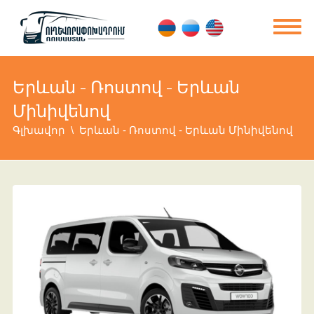
Երևան - Ռոստով - Երևան
Մինիվենով
Գլխավոր
Երևան - Ռոստով - Երևան Մինիվենով