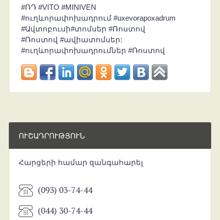
#ՌԴ #VITO #MINIVEN
#ուղևորափոխադրում #uxevorapoxadrum
#Ավտոբուսի#տոմսեր #Ռոստով
#Ռոստով #ավիատոմսեր:
#ուղևորափոխադրումներ #Ռոստով
ՈՒՇԱԴՐՈՒԹՅՈՒՆ
Հարցերի համար զանգահարել
(093) 03-74-44
(044) 30-74-44