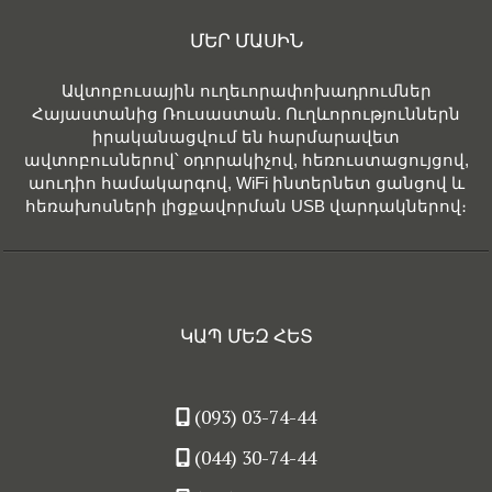
ՄԵՐ ՄԱՍԻՆ
Ավտոբուսային ուղեւորափոխադրումներ
Հայաստանից Ռուսաստան. Ուղևորություններն
իրականացվում են հարմարավետ
ավտոբուսներով՝ օդորակիչով, հեռուստացույցով,
աուդիո համակարգով, WiFi ինտերնետ ցանցով և
հեռախոսների լիցքավորման USB վարդակներով։
ԿԱՊ ՄԵԶ ՀԵՏ
(093) 03-74-44
(044) 30-74-44