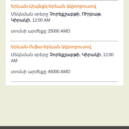
Երևան-Լիպեցկ-Երևան Ավտոբուսով
Մեկնման օրերը
Չորեքշաբթի
,
ՈՒրբաթ
,
Կիրակի
, 12:00 AM
տոմսի արժեքը 25000 AMD
Երևան-Ուֆա-Երևան Ավտոբուսով
Մեկնման օրերը
Չորեքշաբթի
,
Կիրակի
, 12:00
AM
տոմսի արժեքը 45000 AMD