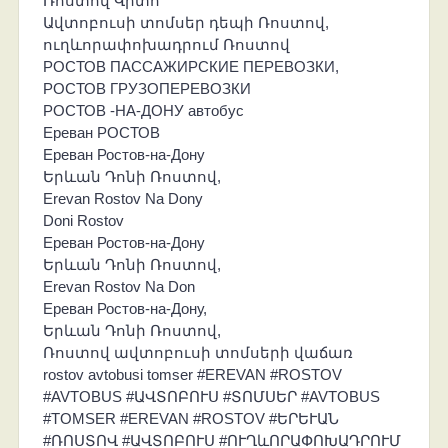
Ռոստով Վիտո
Ավտոբուսի տոմսեր դեպի Ռոստով,
ուղևորափոխադրում Ռոստով
РОСТОВ ПАССАЖИРСКИЕ ПЕРЕВОЗКИ,
РОСТОВ ГРУЗОПЕРЕВОЗКИ
РОСТОВ -НА-ДОНУ автобус
Ереван РОСТОВ
Ереван Ростов-на-Дону
Երևան Դոնի Ռոստով,
Erevan Rostov Na Dony
Doni Rostov
Ереван Ростов-на-Дону
Երևան Դոնի Ռոստով,
Erevan Rostov Na Don
Ереван Ростов-на-Дону,
Երևան Դոնի Ռոստով,
Ռոստով ավտոբուսի տոմսերի վաճառ
rostov avtobusi tomser #EREVAN #ROSTOV
#AVTOBUS #ԱՎՏՈԲՈՒՍ #ՏՈՄՍԵՐ #AVTOBUS
#TOMSER #EREVAN #ROSTOV #ԵՐԵՒԱՆ
#ՌՈՍՏՈՎ #ԱՎՏՈԲՈՒՍ #ՈՒՂևՈՐԱՓՈԽԱԴՐՈՒՄ