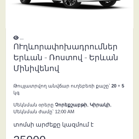
...
ՈՒղևորափոխադրումներ
Երևան - Ռոստով - Երևան
Մինիվենով
Թույլատրվող անվճար ուղեբեռի քաշը՝
20
+
5
կգ
Մեկնման օրերը
Չորեքշաբթի
,
Կիրակի
,
Մեկնման ժամը՝ 12:00 AM
տոմսի արժեքը կազմում է