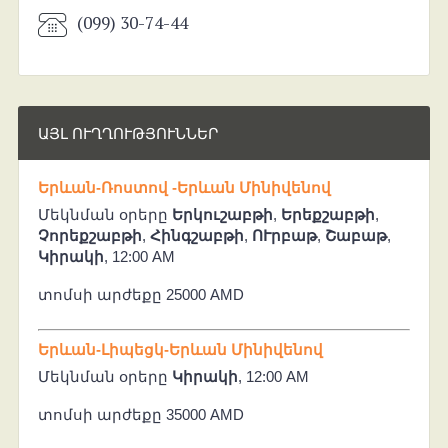
(099) 30-74-44
ԱՅԼ ՈՒՂՂՈՒԹՅՈՒՆՆԵՐ
Երևան-Ռոստով -Երևան Մինիվենով
Մեկնման օրերը
Երկուշաբթի
,
Երեքշաբթի
,
Չորեքշաբթի
,
Հինգշաբթի
,
ՈՒրբաթ
,
Շաբաթ
,
Կիրակի
, 12:00 AM
տոմսի արժեքը 25000 AMD
Երևան-Լիպեցկ-Երևան Մինիվենով
Մեկնման օրերը
Կիրակի
, 12:00 AM
տոմսի արժեքը 35000 AMD