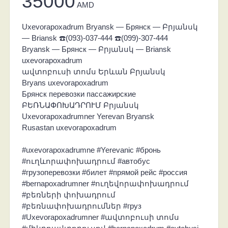
35000
AMD
Uxevorapoxadrum Bryansk — Брянск — Բրյանսկ
— Briansk ☎️(093)-037-444 ☎️(099)-307-444
Bryansk — Брянск — Բրյանսկ — Briansk
uxevorapoxadrum
ավտոբուսի տոմս Երևան Բրյանսկ
Bryans uxevorapoxadrum
Брянск перевозки пассажирские
ԲԵՌՆԱՓՈԽԱԴՐՈՒՄ Բրյանսկ
Uxevorapoxadrumner Yerevan Bryansk
Rusastan uxevorapoxadrum
#uxevorapoxadrumne #Yerevanic #бронь
#ուղևորափոխադրում #автобус
#грузоперевозки #билет #прямой рейс #россия
#bernapoxadrumner #ուղեվորափոխադրում
#բեռների փոխադրում
#բեռնափոխադրումներ #груз
#Uxevorapoxadrumner #ավտոբուսի տոմս