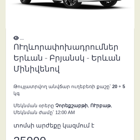
...
ՈՒղևորափոխադրումներ
Երևան - Բրյանսկ - Երևան
Մինիվենով
Թույլատրվող անվճար ուղեբեռի քաշը՝
20
+
5
կգ
Մեկնման օրերը
Չորեքշաբթի
,
ՈՒրբաթ
,
Մեկնման ժամը՝ 12:00 AM
տոմսի արժեքը կազմում է