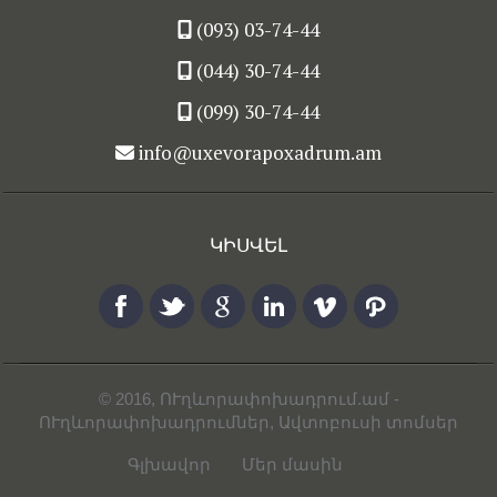
(093) 03-74-44
(044) 30-74-44
(099) 30-74-44
info@uxevorapoxadrum.am
ԿԻՍՎԵԼ
© 2016,
ՈՒղևորափոխադրում.ամ
-
ՈՒղևորափոխադրումներ, Ավտոբուսի տոմսեր
Գլխավոր
Մեր մասին