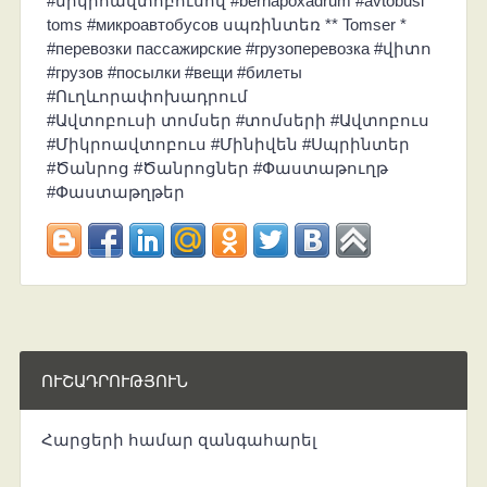
#միկրոավտոբուսով #bernapoxadrum #avtobusi
toms #микроавтобусов սպռինտեռ ** Tomser *
#перевозки пассажирские #грузоперевозка #վիտո
#грузов #посылки #вещи #билеты
#Ուղևորափոխադրում
#Ավտոբուսի տոմսեր #տոմսերի #Ավտոբուս
#Միկրոավտոբուս #Մինիվեն #Սպրինտեր
#Ծանրոց #Ծանրոցներ #Փաստաթուղթ
#Փաստաթղթեր
ՈՒՇԱԴՐՈՒԹՅՈՒՆ
Հարցերի համար զանգահարել