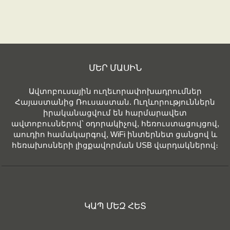
ՄԵՐ ՄԱՍԻՆ
Ավտոբուսային ուղեւորափոխադրումներ
Հայաստանից Ռուսաստան. Ուղևորություններն
իրականացվում են հարմարավետ
ավտոբուսներով՝ օդորակիչով, հեռուստացույցով,
աուդիո համակարգով, WiFi ինտերնետ ցանցով և
հեռախոսների լիցքավորման USB վարդակներով։
ԿԱՊ ՄԵԶ ՀԵՏ