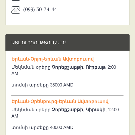
(099) 30-74-44
ԱՅԼ ՈՒՂՂՈՒԹՅՈՒՆՆԵՐ
Երևան-Օրյոլ-Երևան Ավտոբուսով
Մեկնման օրերը
Չորեքշաբթի
,
ՈՒրբաթ
, 2:00
AM
տոմսի արժեքը 35000 AMD
Երևան-Օրենբուրգ-Երևան Ավտոբուսով
Մեկնման օրերը
Չորեքշաբթի
,
Կիրակի
, 12:00
AM
տոմսի արժեքը 40000 AMD