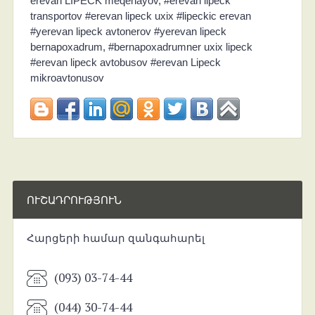
erevan LIPECK meqenayov, #erevan lipeck
transportov #erevan lipeck uxix #lipeckic erevan
#yerevan lipeck avtonerov #yerevan lipeck
bernapoxadrum, #bernapoxadrumner uxix lipeck
#erevan lipeck avtobusov #erevan Lipeck
mikroavtonusov
ՈՒՇԱԴՐՈՒԹՅՈՒՆ
Հարցերի համար զանգահարել
(093) 03-74-44
(044) 30-74-44