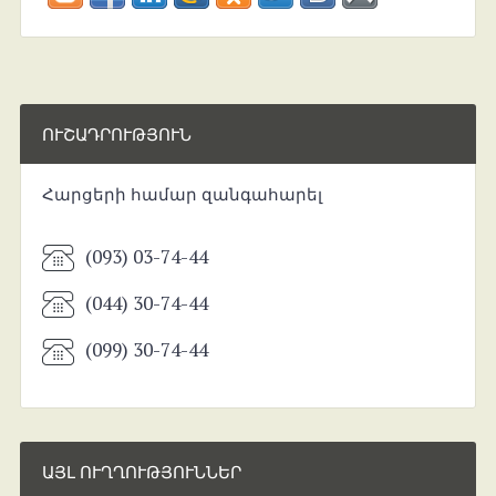
ՈՒՇԱԴՐՈՒԹՅՈՒՆ
Հարցերի համար զանգահարել
(093) 03-74-44
(044) 30-74-44
(099) 30-74-44
ԱՅԼ ՈՒՂՂՈՒԹՅՈՒՆՆԵՐ