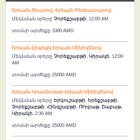
Երևան-Ռոստով -Երևան Բեռնատարով
Մեկնման օրերը
Չորեքշաբթի
, 12:00 AM
տոմսի արժեքը 1000 AMD
Երևան-Լիպեցկ-Երևան Մինիվենով
Մեկնման օրերը
Չորեքշաբթի
,
Կիրակի
, 12:00
AM
տոմսի արժեքը 25000 AMD
Երևան-Կրասնոդար-Երևան Մինիվենով
Մեկնման օրերը
Երկուշաբթի
,
Երեքշաբթի
,
Չորեքշաբթի
,
Հինգշաբթի
,
ՈՒրբաթ
,
Շաբաթ
,
Կիրակի
, 2:30 AM
տոմսի արժեքը 25000 AMD