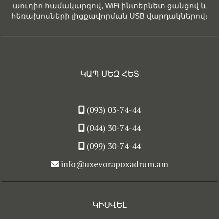
աուդիո համակարգով, WiFi ինտերնետ ցանցով և
հեռախոսների լիցքավորման USB վարդակներով։
ԿԱՊ ՄԵԶ ՀԵՏ
(093) 03-74-44
(044) 30-74-44
(099) 30-74-44
info@uxevorapoxadrum.am
ԿԻՍՎԵԼ