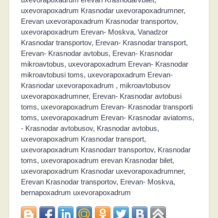
uxevorapoxadrum Krasnodar uxevorapoxadrumner,
Erevan uxevorapoxadrum Krasnodar transportov,
uxevorapoxadrum Erevan- Moskva, Vanadzor
Krasnodar transportov, Erevan- Krasnodar transport,
Erevan- Krasnodar avtobus, Erevan- Krasnodar
mikroavtobus, uxevorapoxadrum Erevan- Krasnodar
mikroavtobusi toms, uxevorapoxadrum Erevan-
Krasnodar uxevorapoxadrum , mikroavtobusov
uxevorapoxadrumner, Erevan- Krasnodar avtobusi
toms, uxevorapoxadrum Erevan- Krasnodar transporti
toms, uxevorapoxadrum Erevan- Krasnodar aviatoms,
- Krasnodar avtobusov, Krasnodar avtobus,
uxevorapoxadrum Krasnodar transport,
uxevorapoxadrum Krasnodarr transportov, Krasnodar
toms, uxevorapoxadrum erevan Krasnodar bilet,
uxevorapoxadrum Krasnodar uxevorapoxadrumner,
Erevan Krasnodar transportov, Erevan- Moskva,
bernapoxadrum uxevorapoxadrum