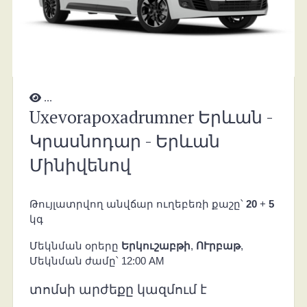
...
Uxevorapoxadrumner Երևան -
Կրասնոդար - Երևան
Մինիվենով
Թույլատրվող անվճար ուղեբեռի քաշը՝
20
+
5
կգ
Մեկնման օրերը
Երկուշաբթի
,
ՈՒրբաթ
,
Մեկնման ժամը՝ 12:00 AM
տոմսի արժեքը կազմում է