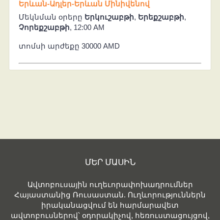
Երևան-Ադլեր-Երևան Մինիվենով
Մեկնման օրերը
Երկուշաբթի
,
Երեքշաբթի
,
Չորեքշաբթի
, 12:00 AM
տոմսի արժեքը 30000 AMD
ՄԵՐ ՄԱՍԻՆ
Ավտոբուսային ուղեւորափոխադրումներ
Հայաստանից Ռուսաստան. Ուղևորություններն
իրականացվում են հարմարավետ
ավտոբուսներով՝ օդորակիչով, հեռուստացույցով,