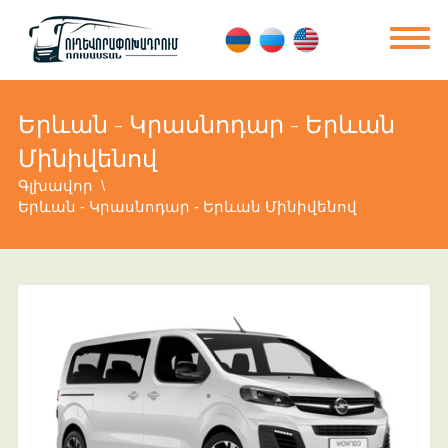
Երևան - Կրասնոդար - Երևան
Մինիվենով
Գլխավոր
Երևան - Կրասնոդար - Երևան Մինիվենով