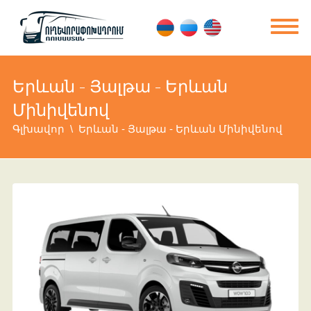
Երևան - Յալթա - Երևան
Մինիվենով
Գլխավոր
Երևան - Յալթա - Երևան Մինիվենով