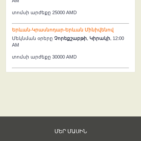
AM
տոմսի արժեքը 25000 AMD
Երևան-Կրասնոդար-Երևան Մինիվենով
Մեկնման օրերը
Չորեքշաբթի
,
Կիրակի
, 12:00
AM
տոմսի արժեքը 30000 AMD
ՄԵՐ ՄԱՍԻՆ