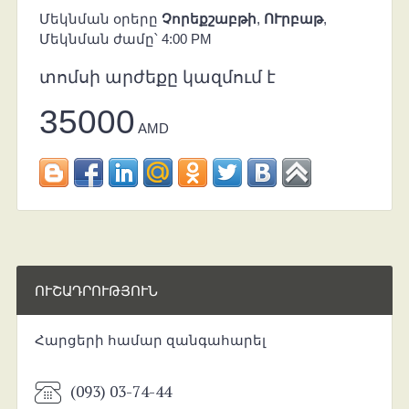
Մեկնման օրերը
Չորեքշաբթի
,
ՈՒրբաթ
,
Մեկնման ժամը՝ 4:00 PM
տոմսի արժեքը կազմում է
35000
AMD
ՈՒՇԱԴՐՈՒԹՅՈՒՆ
Հարցերի համար զանգահարել
(093) 03-74-44