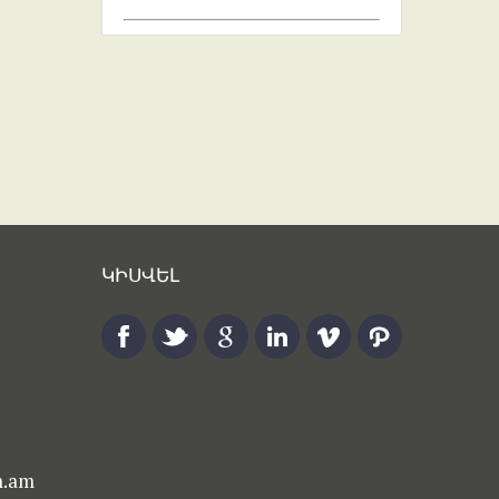
ԿԻՍՎԵԼ
m.am