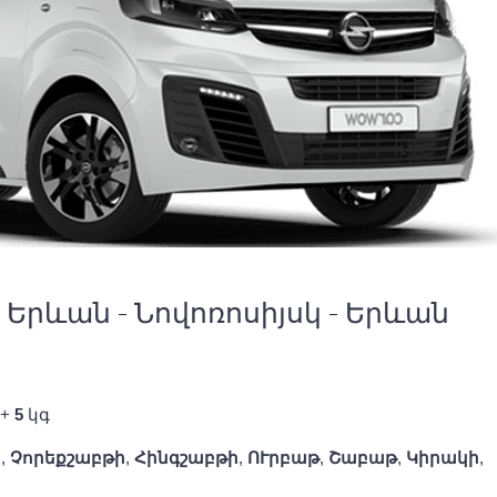
րևան - Նովոռոսիյսկ - Երևան
+
5
կգ
ի
,
Չորեքշաբթի
,
Հինգշաբթի
,
ՈՒրբաթ
,
Շաբաթ
,
Կիրակի
,