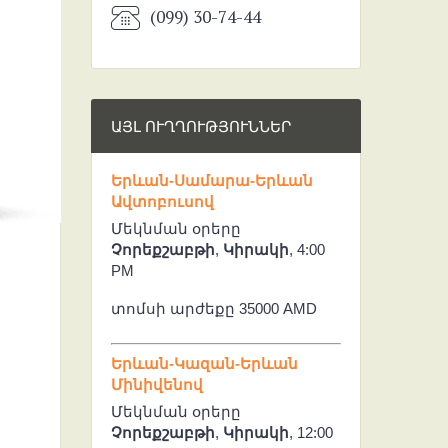
(099) 30-74-44
ԱՅԼ ՈՒՂՂՈՒԹՅՈՒՆՆԵՐ
Երևան-Սամարա-Երևան
Ավտոբուսով
Մեկնման օրերը
Չորեքշաբթի
,
Կիրակի
, 4:00
PM
տոմսի արժեքը 35000 AMD
Երևան-Կազան-Երևան
Մինիվենով
Մեկնման օրերը
Չորեքշաբթի
,
Կիրակի
, 12:00