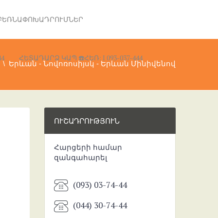
ԲԵՌՆԱՓՈԽԱԴՐՈՒՄՆԵՐ
4
ՀԵՏԱԴԱՐՁ ԿԱՊ ☎️ՀԵՌ: I 093-037-444
Երևան - Նովոռոսիյսկ - Երևան Մինիվենով
ՈՒՇԱԴՐՈՒԹՅՈՒՆ
Հարցերի համար
զանգահարել
(093) 03-74-44
(044) 30-74-44