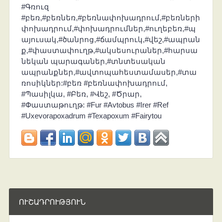
#Գռուզ
#բեռ,#բեռնեռ,#բեռնափոխադրում,#բեռների
փոխադրում,#փոխադրումներ,#ուղեբեռ,#պ
այուսակ,#ծանրոց,#ճամպրուկ,#վեշ,#ապրան
ք,#փաստափուղթ,#ակսեսուրաներ,#հարսա
նեկան պարագաներ,#տնտեսական
ապրանքներ,#ավտոպահեստամասեր,#տա
ռոսիկներ:#բեռ #բեռնափոխադրում,
#Պասիլկա, #Բեռ, #Վեշ, #Ծրար,
#Փաստաթուղթ: #Fur #Avtobus #Irer #Ref
#Uxevorapoxadrum #Texapoxum #Fairytou
ՈՒՇԱԴՐՈՒԹՅՈՒՆ