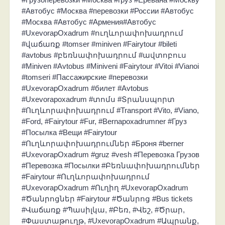
#Автобус #Москва #перевозки #России #Автобус
#Москва #Автобус #Армения#Автобус
#UxevorapOxadrum #ուղևորափոխադրում
#վաճառք #tomser #miniven #Fairytour #bileti
#avtobus #բեռնափոխադրում #ավտոբուս
#Miniven #Avtobus #Miniveni #Fairytour #Vitoi #Vianoi
#tomseri #Пассажирские #перевозки
#UxevorapOxadrum #билет #Avtobus
#Uxevorapoxadrum #տոմս #Տրանսպորտ
#Ուղևորափոխադրում #Transport #Vito, #Viano,
#Ford, #Fairytour #Fur, #Bernapoxadrumner #Груз
#Посылка #Вещи #Fairytour
#Ուղևորափոխադրումներ #Броня #berner
#UxevorapOxadrum #gruz #vesh #Перевозка Грузов
#Перевозка #Посылки #Բեռնափոխադրումներ
#Fairytour #Ուղևորափոխադրում
#UxevorapOxadrum #Ուղիղ #UxevorapOxadrum
#Ծանրոցներ #Fairytour #Ծանրոց #Bus tickets
#Վաճառք #Պասիլկա, #Բեռ, #Վեշ, #Ծրար,
#Փաստաթուղթ, #UxevorapOxadrum #Ապրանք,