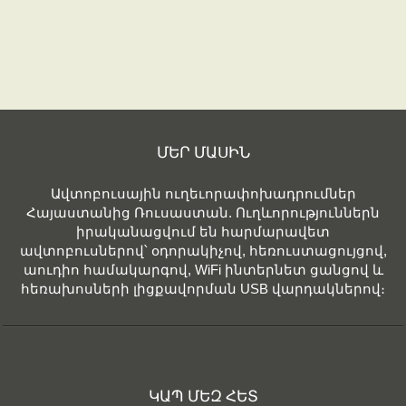
ՄԵՐ ՄԱՍԻՆ
Ավտոբուսային ուղեւորափոխադրումներ
Հայաստանից Ռուսաստան. Ուղևորություններն
իրականացվում են հարմարավետ
ավտոբուսներով՝ օդորակիչով, հեռուստացույցով,
աուդիո համակարգով, WiFi ինտերնետ ցանցով և
հեռախոսների լիցքավորման USB վարդակներով։
ԿԱՊ ՄԵԶ ՀԵՏ