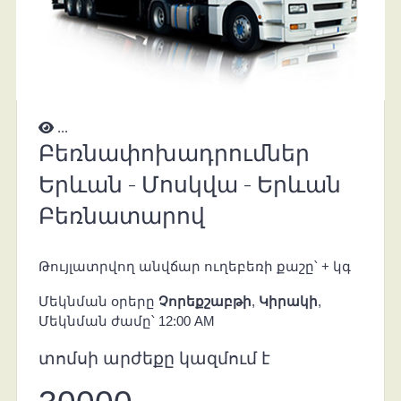
...
Բեռնափոխադրումներ
Երևան - Մոսկվա - Երևան
Բեռնատարով
Թույլատրվող անվճար ուղեբեռի քաշը՝
+
կգ
Մեկնման օրերը
Չորեքշաբթի
,
Կիրակի
,
Մեկնման ժամը՝ 12:00 AM
տոմսի արժեքը կազմում է