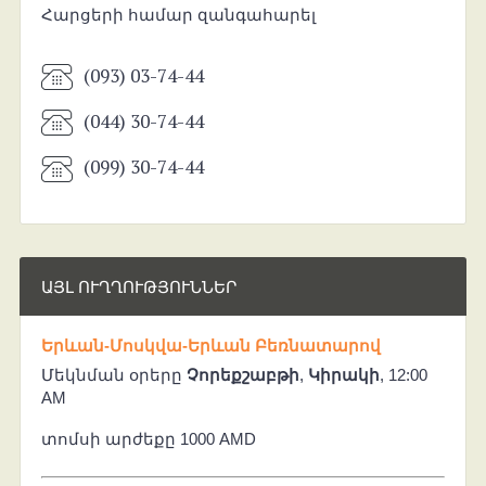
Հարցերի համար զանգահարել
(093) 03-74-44
(044) 30-74-44
(099) 30-74-44
ԱՅԼ ՈՒՂՂՈՒԹՅՈՒՆՆԵՐ
Երևան-Մոսկվա-Երևան Բեռնատարով
Մեկնման օրերը
Չորեքշաբթի
,
Կիրակի
, 12:00
AM
տոմսի արժեքը 1000 AMD