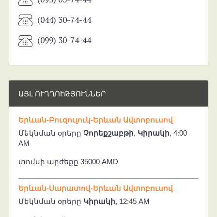
(044) 30-74-44
(099) 30-74-44
ԱՅԼ ՈՒՂՂՈՒԹՅՈՒՆՆԵՐ
Երևան-Բուզուլուկ-Երևան Ավտոբուսով
Մեկնման օրերը
Չորեքշաբթի
,
Կիրակի
, 4:00
AM
տոմսի արժեքը 35000 AMD
Երևան-Սարատով-Երևան Ավտոբուսով
Մեկնման օրերը
Կիրակի
, 12:45 AM