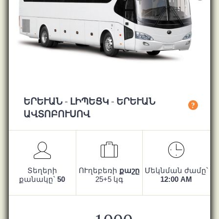
ԵՐԵՒԱՆ - ԼԻՊԵՑԿ - ԵՐԵՒԱՆ ԱՎ
?
ՏՈԲՈՒՍՈՎ
Տեղերի
ՈՒղեբեռի
քաշը
Մեկնման ժամը՝
քանակը՝
50
25+5 կգ
12:00 AM