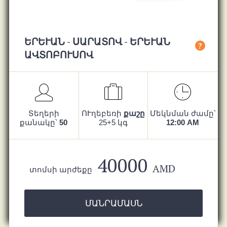
ԵՐԵՒԱՆ - ՍԱՐԱՏՈՎ - ԵՐԵՒԱՆ ԱՎ
?
ՏՈԲՈՒՍՈՎ
Տեղերի
ՈՒղեբեռի
քաշը
Մեկնման ժամը՝
քանակը՝
50
25+5 կգ
12:00 AM
40000
AMD
տոմսի արժեքը
ՄԱՆՐԱՄԱՍՆ