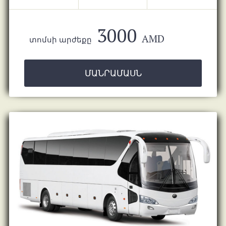
3000
AMD
տոմսի արժեքը
ՄԱՆՐԱՄԱՍՆ