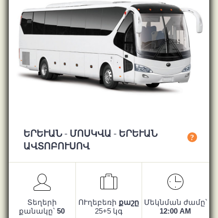
ԵՐԵՒԱՆ - ՄՈՍԿՎԱ - ԵՐԵՒԱՆ ԱՎ
?
ՏՈԲՈՒՍՈՎ
Տեղերի
ՈՒղեբեռի
քաշը
Մեկնման ժամը՝
քանակը՝
50
25+5 կգ
12:00 AM