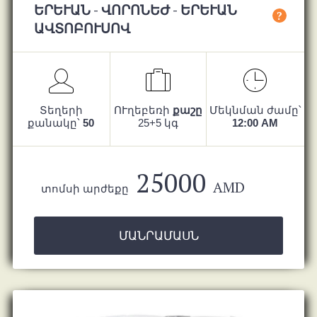
ԵՐԵՒԱՆ - ՎՈՐՈՆԵԺ - ԵՐԵՒԱՆ ԱՎ
?
ՏՈԲՈՒՍՈՎ
Տեղերի
ՈՒղեբեռի
քաշը
Մեկնման ժամը՝
քանակը՝
50
25+5 կգ
12:00 AM
25000
AMD
տոմսի արժեքը
ՄԱՆՐԱՄԱՍՆ