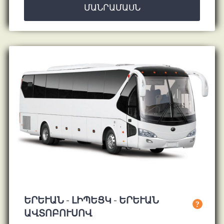
ՄԱՆՐԱՄԱՍՆ
ԵՐԵՒԱՆ - ԼԻՊԵՑԿ - ԵՐԵՒԱՆ ԱՎ
?
ՏՈԲՈՒՍՈՎ