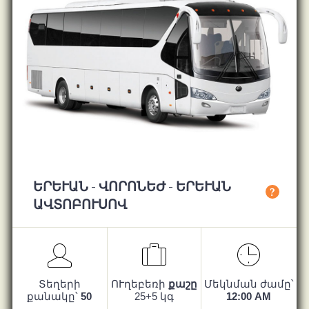
ԵՐԵՒԱՆ - ՎՈՐՈՆԵԺ - ԵՐԵՒԱՆ ԱՎ
?
ՏՈԲՈՒՍՈՎ
Տեղերի
ՈՒղեբեռի
քաշը
Մեկնման ժամը՝
քանակը՝
50
25+5 կգ
12:00 AM