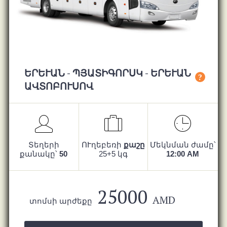
ԵՐԵՒԱՆ - ՊՅԱՏԻԳՈՐՍԿ - ԵՐԵՒԱՆ ԱՎ
?
ՏՈԲՈՒՍՈՎ
Տեղերի
ՈՒղեբեռի
քաշը
Մեկնման ժամը՝
քանակը՝
50
25+5 կգ
12:00 AM
25000
AMD
տոմսի արժեքը