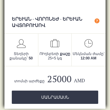
ԵՐԵՒԱՆ - ՎՈՐՈՆԵԺ - ԵՐԵՒԱՆ ԱՎ
?
ՏՈԲՈՒՍՈՎ
Տեղերի
ՈՒղեբեռի
քաշը
Մեկնման ժամը՝
քանակը՝
50
25+5 կգ
12:00 AM
25000
AMD
տոմսի արժեքը
ՄԱՆՐԱՄԱՍՆ