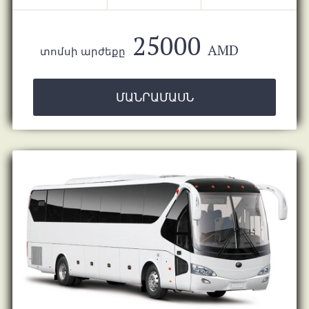
25000
AMD
տոմսի արժեքը
ՄԱՆՐԱՄԱՍՆ