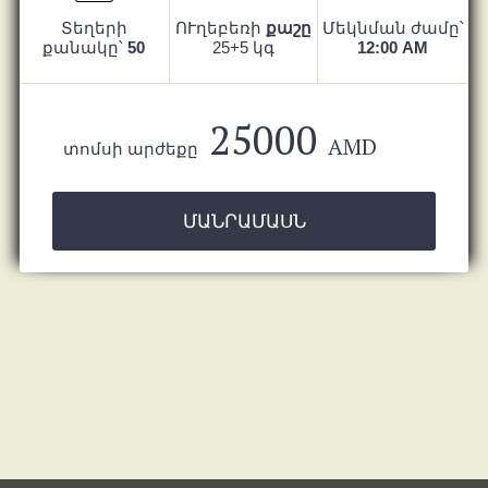
Տեղերի
ՈՒղեբեռի
քաշը
Մեկնման ժամը՝
քանակը՝
50
25+5 կգ
12:00 AM
25000
AMD
տոմսի արժեքը
ՄԱՆՐԱՄԱՍՆ