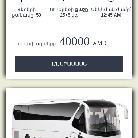
Տեղերի
ՈՒղեբեռի
քաշը
Մեկնման ժամը՝
քանակը՝
50
25+5 կգ
12:45 AM
40000
AMD
տոմսի արժեքը
ՄԱՆՐԱՄԱՍՆ