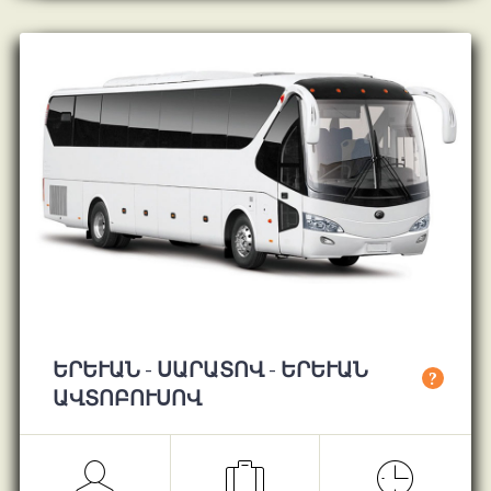
ԵՐԵՒԱՆ - ՍԱՐԱՏՈՎ - ԵՐԵՒԱՆ ԱՎ
?
ՏՈԲՈՒՍՈՎ