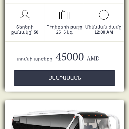
Տեղերի
ՈՒղեբեռի
քաշը
Մեկնման ժամը՝
քանակը՝
50
25+5 կգ
12:00 AM
45000
AMD
տոմսի արժեքը
ՄԱՆՐԱՄԱՍՆ