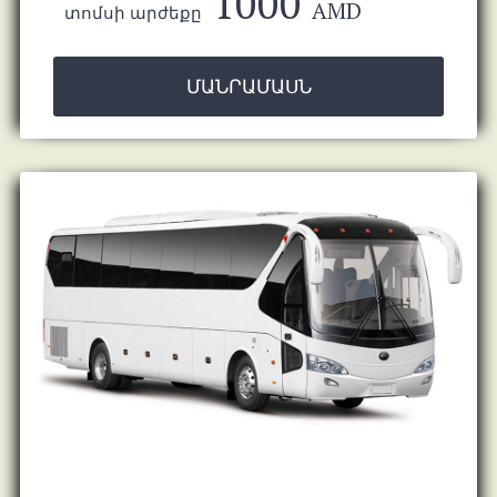
1000
AMD
տոմսի արժեքը
ՄԱՆՐԱՄԱՍՆ