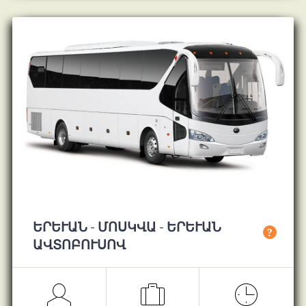
ԵՐԵՒԱՆ - ՄՈՍԿՎԱ - ԵՐԵՒԱՆ ԱՎ
?
ՏՈԲՈՒՍՈՎ