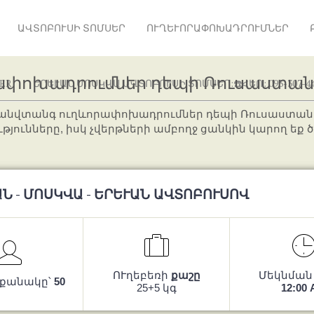
ԱՎՏՈԲՈՒՍԻ ՏՈՄՍԵՐ
ՈՒՂԵՒՈՐԱՓՈԽԱԴՐՈՒՄՆԵՐ
րափոխադրումներ դեպի Ռուսաստան
ER
ԵՐԵՒԱՆ ՄՈՍԿՎԱ ԱՎՏՈԲՈՒՍԻ ՏՈՄՍԵՐ:☎️ՀԵՌ: 093-307-44
 անվտանգ ուղևորափոխադրումներ դեպի Ռուսաստան
յունները, իսկ չվերթների ամբողջ ցանկին կարող եք 
Ն - ՄՈՍԿՎԱ - ԵՐԵՒԱՆ ԱՎՏՈԲՈՒՍՈՎ
ՈՒղեբեռի
քաշը
Մեկնման
 քանակը՝
50
25+5 կգ
12:00