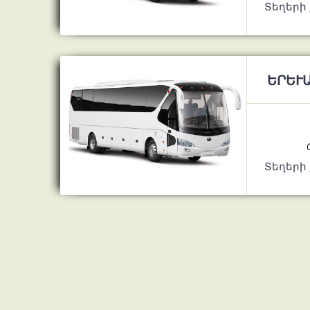
Տեղերի
ԵՐԵՒԱ
Տեղերի