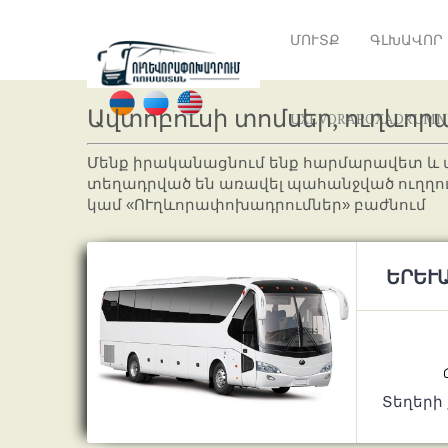
ՄՈՒՏՔ
ԳԼԽԱՎՈՐ
Ավտոբուսի տոմսեր, ուղևո
UXEVORAPOXADRUMN
Մենք իրականացնում ենք հարմարավետ և
տեղադրված են առավել պահանջված ուղղութ
կամ «ՈՒղևորափոխադրումներ» բաժնում
ԵՐԵՒԱ
Տեղերի