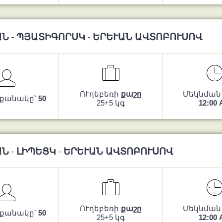
Ն - ՊՅԱՏԻԳՈՐՍԿ - ԵՐԵՒԱՆ ԱՎՏՈԲՈՒՍՈՎ
ՈՒղեբեռի
քաշը
Մեկնման
 քանակը՝
50
25+5 կգ
12:00
Ն - ԼԻՊԵՑԿ - ԵՐԵՒԱՆ ԱՎՏՈԲՈՒՍՈՎ
ՈՒղեբեռի
քաշը
Մեկնման
 քանակը՝
50
25+5 կգ
12:00