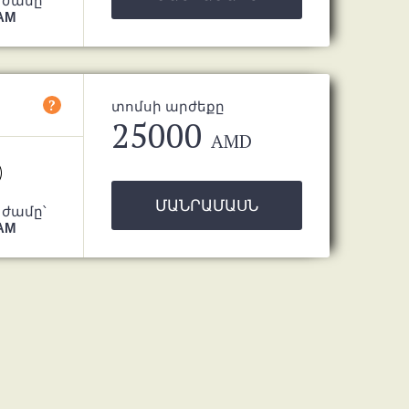
 ժամը՝
 AM
?
տոմսի արժեքը
25000
AMD
ՄԱՆՐԱՄԱՍՆ
 ժամը՝
 AM