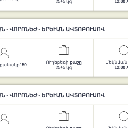
25+5 կգ
12:00
Ն - ՎՈՐՈՆԵԺ - ԵՐԵՒԱՆ ԱՎՏՈԲՈՒՍՈՎ
ՈՒղեբեռի
քաշը
Մեկնման
 քանակը՝
50
25+5 կգ
12:00
Ն - ՎՈՐՈՆԵԺ - ԵՐԵՒԱՆ ԱՎՏՈԲՈՒՍՈՎ