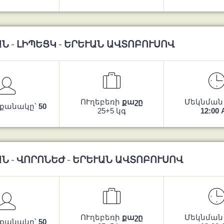
Ն - ԼԻՊԵՑԿ - ԵՐԵՒԱՆ ԱՎՏՈԲՈՒՍՈՎ
ՈՒղեբեռի
քաշը
Մեկնման
 քանակը՝
50
25+5 կգ
12:00
Ն - ՎՈՐՈՆԵԺ - ԵՐԵՒԱՆ ԱՎՏՈԲՈՒՍՈՎ
ՈՒղեբեռի
քաշը
Մեկնման
 քանակը՝
50