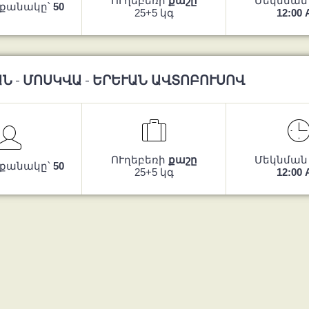
ՈՒղեբեռի
քաշը
Մեկնման
 քանակը՝
50
25+5 կգ
12:00
Ն - ՄՈՍԿՎԱ - ԵՐԵՒԱՆ ԱՎՏՈԲՈՒՍՈՎ
ՈՒղեբեռի
քաշը
Մեկնման
 քանակը՝
50
25+5 կգ
12:00