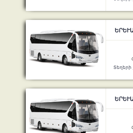
ԵՐԵՒԱ
Տեղերի
ԵՐԵՒԱ