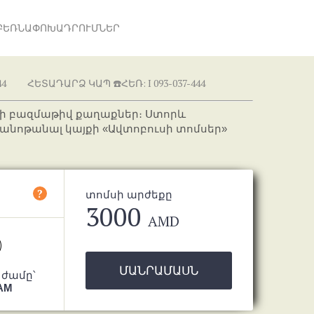
ԲԵՌՆԱՓՈԽԱԴՐՈՒՄՆԵՐ
4
ՀԵՏԱԴԱՐՁ ԿԱՊ ☎️ՀԵՌ: I 093-037-444
ի բազմաթիվ քաղաքներ։ Ստորև
ծանոթանալ կայքի «Ավտոբուսի տոմսեր»
?
տոմսի արժեքը
3000
AMD
ՄԱՆՐԱՄԱՍՆ
 ժամը՝
 AM