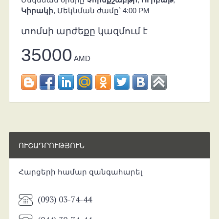
Կիրակի
, Մեկնման ժամը՝ 4:00 PM
տոմսի արժեքը կազմում է
35000
AMD
ՈՒՇԱԴՐՈՒԹՅՈՒՆ
Հարցերի համար զանգահարել
(093) 03-74-44