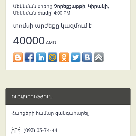
Մեկնման օրերը
Չորեքշաբթի
,
Կիրակի
,
Մեկնման ժամը՝ 4:00 PM
տոմսի արժեքը կազմում է
40000
AMD
ՈՒՇԱԴՐՈՒԹՅՈՒՆ
Հարցերի համար զանգահարել
(093) 03-74-44