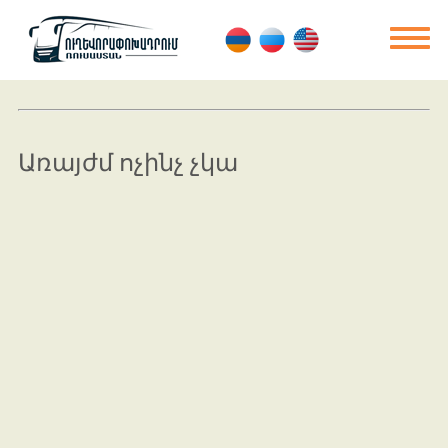
Առայժմ ոչինչ չկա